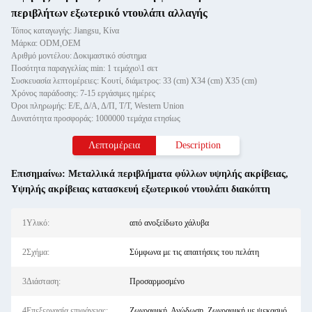
περιβλήτων εξωτερικό ντουλάπι αλλαγής
Τόπος καταγωγής: Jiangsu, Κίνα
Μάρκα: ODM,OEM
Αριθμό μοντέλου: Δοκιμαστικό σύστημα
Ποσότητα παραγγελίας min: 1 τεμάχιο\1 σετ
Συσκευασία λεπτομέρειες: Κουτί, διάμετρος: 33 (cm) X34 (cm) X35 (cm)
Χρόνος παράδοσης: 7-15 εργάσιμες ημέρες
Όροι πληρωμής: Ε/Ε, Δ/Α, Δ/Π, Τ/Τ, Western Union
Δυνατότητα προσφοράς: 1000000 τεμάχια ετησίως
Λεπτομέρεια
Description
Επισημαίνω:
Μεταλλικά περιβλήματα φύλλων υψηλής ακρίβειας
,
Υψηλής ακρίβειας κατασκευή εξωτερικού ντουλάπι διακόπτη
1Υλικό:
από ανοξείδωτο χάλυβα
2Σχήμα:
Σύμφωνα με τις απαιτήσεις του πελάτη
3Διάσταση:
Προσαρμοσμένο
4Επεξεργασία επιφάνειας:
Ζωγραφική, Ανώδωση, Ζωγραφική με ψεκασμό.