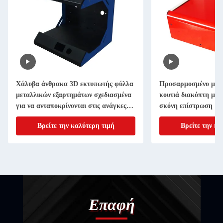
Χάλυβα άνθρακα 3D εκτυπωτής φύλλα
Προσαρμοσμένο μέγ
μεταλλικών εξαρτημάτων σχεδιασμένα
κουτιά διακόπτη με 
για να ανταποκρίνονται στις ανάγκες
σκόνη επίστρωση
προσαρμογής σας
Βρείτε την καλύτερη τιμή
Βρείτε την κα
Επαφή