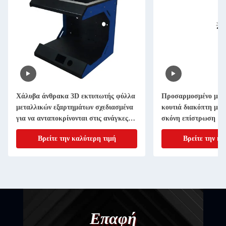
Χάλυβα άνθρακα 3D εκτυπωτής φύλλα
Προσαρμοσμένο μέγ
μεταλλικών εξαρτημάτων σχεδιασμένα
κουτιά διακόπτη με 
για να ανταποκρίνονται στις ανάγκες
σκόνη επίστρωση
προσαρμογής σας
Βρείτε την καλύτερη τιμή
Βρείτε την κα
Επαφή