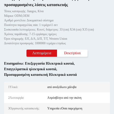
προσαρμοσμένες λύσεις κατασκευής
Τόπος καταγωγής: Jiangsu, Κίνα
Μάρκα: ODM,OEM
Αριθμό μοντέλου: Δοκιμαστικό σύστημα
Ποσότητα παραγγελίας min: 1 τεμάχιο\1 σετ
Συσκευασία λεπτομέρειες: Κουτί, διάμετρος: 33 (cm) X34 (cm) X35 (cm)
Χρόνος παράδοσης: 7-15 εργάσιμες ημέρες
Όροι πληρωμής: Ε/Ε, Δ/Α, Δ/Π, Τ/Τ, Western Union
Δυνατότητα προσφοράς: 1000000 τεμάχια ετησίως
Λεπτομέρεια
Description
Επισημαίνω:
Επεξεργασία Ηλεκτρικά κουτιά
,
Επαγγελματικά ηλεκτρικά κουτιά
,
Προσαρμοσμένη κατασκευή Ηλεκτρικά κουτιά
1Υλικό:
από ανοξείδωτο χάλυβα
2Λειτουργία:
Απρόσβλητο από την σκόνη
3Οργανωτής κατασκευής:
Υπηρεσία cOem παρεχόμενη