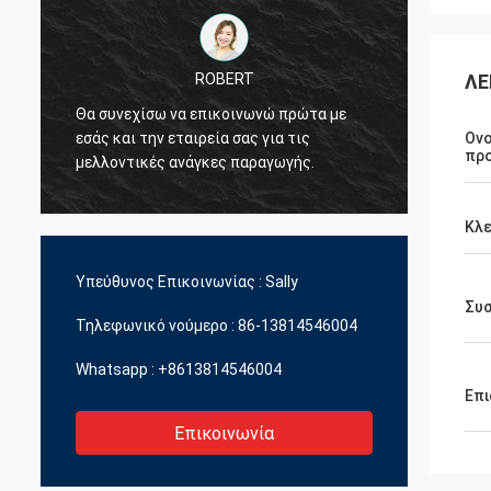
kevin
ΛΕ
ρώτα με
Θέλω να σας ευχαριστήσω για τα παιδιά
τις
που είναι πολύ ευγενικά και χρήσιμα για
Ον
πρ
ής.
εμάς.
Κλε
Υπεύθυνος Επικοινωνίας :
Sally
Συ
Τηλεφωνικό νούμερο :
86-13814546004
Whatsapp :
+8613814546004
Επι
Επικοινωνία