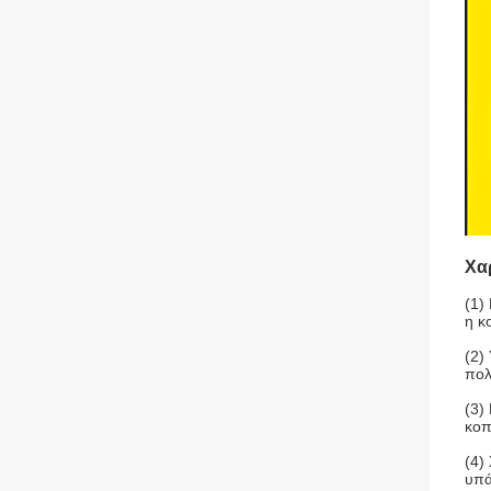
Χα
(1)
η κ
(2)
πολ
(3)
κοπ
(4)
υπά