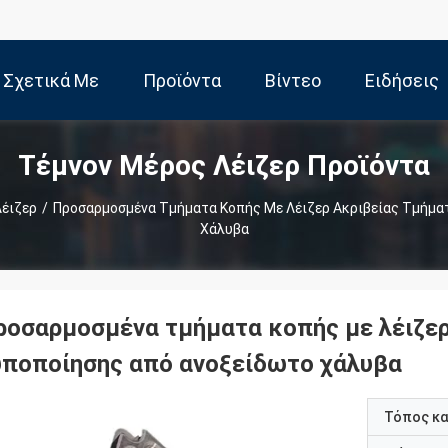
Σχετικά Με
Προϊόντα
Βίντεο
Ειδήσεις
Τέμνον Μέρος Λέιζερ Προϊόντα
Εμάς
Λέιζερ
/
Προσαρμοσμένα Τμήματα Κοπής Με Λέιζερ Ακριβείας Τμήμα
Χάλυβα
ροσαρμοσμένα τμήματα κοπής με λέιζερ
υποποίησης από ανοξείδωτο χάλυβα
Τόπος κ