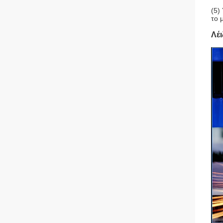
(5)
το 
Λέ