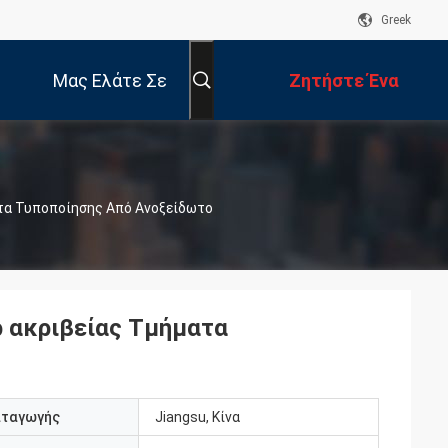
Greek
Μας Ελάτε Σε
Ζητήστε Ένα
Επαφή Με
Απόσπασμα
τα Τυποποίησης Από Ανοξείδωτο
 ακριβείας Τμήματα
αταγωγής
Jiangsu, Κίνα