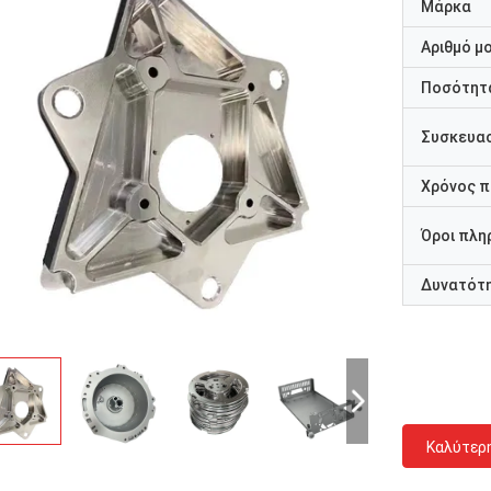
Μάρκα
Αριθμό μ
Ποσότητα
Συσκευασ
Χρόνος 
Όροι πλη
Δυνατότ
Καλύτερ