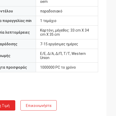
oem
οντέλου
παραδοσιακό
 παραγγελίας min
1 τεμάχιο
Καρτόνι, μέγεθος: 33 cm X 34
ία λεπτομέρειες
cm X 35 cm
παράδοσης
7-15 εργάσιμες ημέρες
Ε/Ε, Δ/Α, Δ/Π, Τ/Τ, Western
ρωμής
Union
ητα προσφοράς
1000000 PC το χρόνο
η Τιμή
Επικοινωνήστε