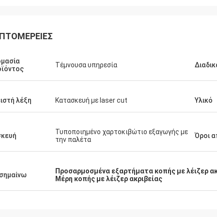
ΠΤΟΜΈΡΕΙΕΣ
Καμίλ.
Μεγάλη ποιότητα, ανταγωνιστική τιμή
ομασία
Τέμνουσα υπηρεσία
Διαδικ
και εξαιρετική επικοινωνία.
οϊόντος
ιστή λέξη
Κατασκευή με laser cut
Υλικό
Τυποποιημένο χαρτοκιβώτιο εξαγωγής με
σκευή
Όροι 
την παλέτα
Προσαρμοσμένα εξαρτήματα κοπής με λέιζερ ακ
σημαίνω
Μέρη κοπής με λέιζερ ακριβείας