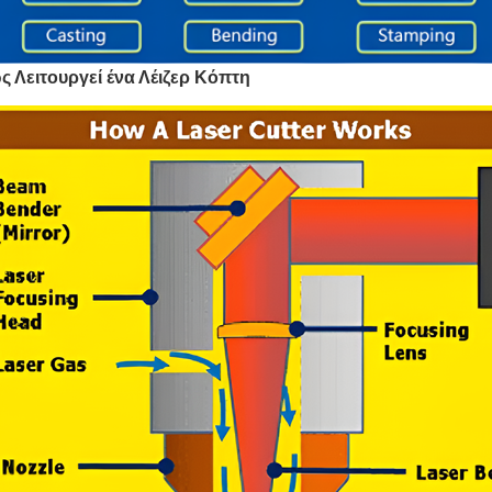
ς Λειτουργεί ένα Λέιζερ Κόπτη