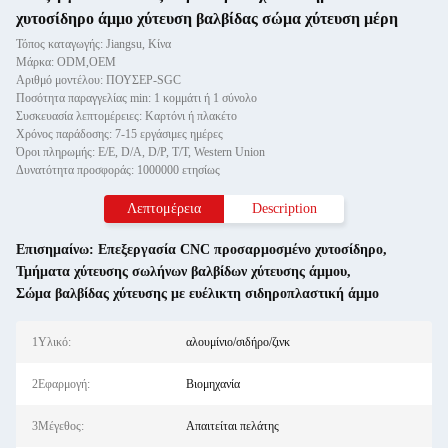
χυτοσίδηρο άμμο χύτευση βαλβίδας σώμα χύτευση μέρη
Τόπος καταγωγής: Jiangsu, Κίνα
Μάρκα: ODM,OEM
Αριθμό μοντέλου: ΠΟΥΣΕΡ-SGC
Ποσότητα παραγγελίας min: 1 κομμάτι ή 1 σύνολο
Συσκευασία λεπτομέρειες: Καρτόνι ή πλακέτο
Χρόνος παράδοσης: 7-15 εργάσιμες ημέρες
Όροι πληρωμής: Ε/Ε, D/A, D/P, T/T, Western Union
Δυνατότητα προσφοράς: 1000000 ετησίως
Λεπτομέρεια
Description
Επισημαίνω:
Επεξεργασία CNC προσαρμοσμένο χυτοσίδηρο
,
Τμήματα χύτευσης σωλήνων βαλβίδων χύτευσης άμμου
,
Σώμα βαλβίδας χύτευσης με ευέλικτη σιδηροπλαστική άμμο
1Υλικό:
αλουμίνιο/σιδήρο/ζινκ
2Εφαρμογή:
Βιομηχανία
3Μέγεθος:
Απαιτείται πελάτης