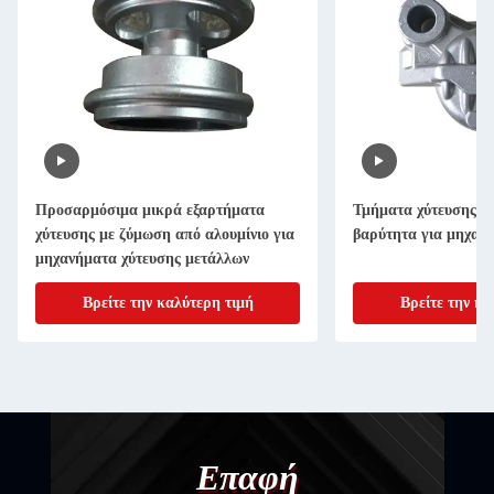
Προσαρμόσιμα μικρά εξαρτήματα
Τμήματα χύτευσης μ
χύτευσης με ζύμωση από αλουμίνιο για
βαρύτητα για μηχαν
μηχανήματα χύτευσης μετάλλων
Βρείτε την καλύτερη τιμή
Βρείτε την κα
Επαφή