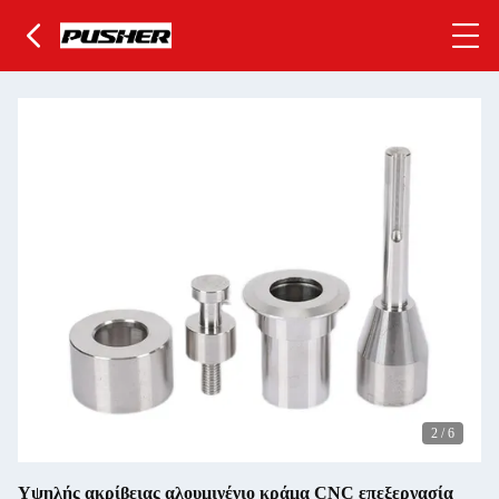
2
/
6
Υψηλής ακρίβειας αλουμινένιο κράμα CNC επεξεργασία