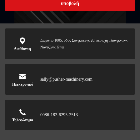
υποβολή
Δωμάτιο 1005, οδός Σόνγκφενγκ 20, περιοχή Τζιανγκνίνγκ
Ναντζίνγκ Κίνα
Διεύθυνση
sally@pusher-machinery.com
Ηλεκτρονικό
0086-182-6295-2513
Τηλεφώνημα