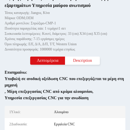
εξαρτημάτων Υπηρεσία μαύρου ανωτισμού
Τόπος καταγωγής: Jiangsu, Κίνα
Μάρκα: ODM,OEM
Αριθμό μοντέλου: Σπρώξιμο-CMP-1
Ποσότητα παραγγελίας min: 1 τεμάχιο\1 σετ
Συσκευασία λεπτομέρειες: Κουτί, διάμετρος: 33 (cm) X34 (cm) X35 (cm)
Χρόνος παράδοσης: 7-15 εργάσιμες ημέρες
Όροι πληρωμής: Ε/Ε, Δ/Α, Δ/Π, Τ/Τ, Western Union
Δυνατότητα προσφοράς: 1000000 τεμάχια ετησίως
Λεπτομέρεια
Description
Επισημαίνω:
Υποβολή σε ανοδική οξείδωση CNC που επεξεργάζεται τα μέρη στη
μηχανή
,
Μέρη επεξεργασίας CNC από κράμα αλουμινίου
,
Υπηρεσία επεξεργασίας CNC για την ανωδίαση
1Υλικό:
Αλουμίνιο
2Διαδικασία:
Εργαλεία CNC