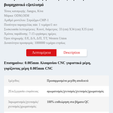
βιομηχανικό εξοπλισμό
Τόπος καταγωγής: Jiangsu, Κίνα
Μάρκα: ODM,OEM
Αριθμό μοντέλου: Σπρώξιμο-CMP-1
Ποσότητα παραγγελίας min: 1 τεμάχιο\1 σετ
Συσκευασία λεπτομέρειες: Κουτί, διάμετρος: 33 (cm) X34 (cm) X35 (cm)
Χρόνος παράδοσης: 7-15 εργάσιμες ημέρες
Όροι πληρωμής: Ε/Ε, Δ/Α, Δ/Π, Τ/Τ, Western Union
Δυνατότητα προσφοράς: 1000000 τεμάχια ετησίως
Λεπτομέρεια
Description
Επισημαίνω:
0.005mm Αλουμινίου CNC γυριστικά μέρη
,
γυρίζοντας μέρη 0.005mm CNC
1μέγεθος:
Προσαρμοσμένα μεγέθη αποδεκτά
2Επεξεργασία επιφάνειας:
αρωματισμός/χτενισμός/χτενισμός/χρωματισμός
3αρωματισμός/χτενισμός/
100% επιθεώρηση στα βήματα QC
χτενισμός/χρωματισμός: