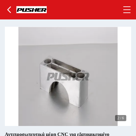
2
/
6
Αντιπροσωπευτικά μέρη CNC για εξατομικευμένο