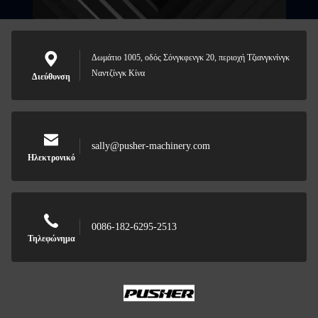
Δωμάτιο 1005, οδός Σόνγκφενγκ 20, περιοχή Τζιανγκνίνγκ
Ναντζίνγκ Κίνα
Διεύθυνση
sally@pusher-machinery.com
Ηλεκτρονικό
0086-182-6295-2513
Τηλεφώνημα