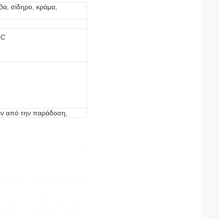
βα, σίδηρο, κράμα,
NC
ιν από την παράδοση,