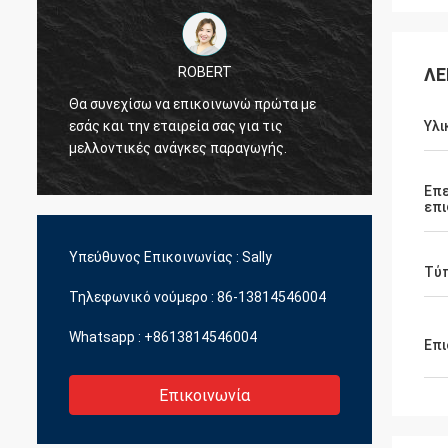
ROBERT
ΛΕ
Θα συνεχίσω να επικοινωνώ πρώτα με
Θέλω να σας ευ
εσάς και την εταιρεία σας για τις
που είναι πολύ
Υλι
μελλοντικές ανάγκες παραγωγής.
εμάς.
Επε
επι
Υπεύθυνος Επικοινωνίας :
Sally
Τύπ
Τηλεφωνικό νούμερο :
86-13814546004
Whatsapp :
+8613814546004
Επι
Επικοινωνία