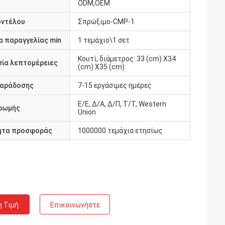
ODM,OEM
οντέλου
Σπρώξιμο-CMP-1
 παραγγελίας min
1 τεμάχιο\1 σετ
Κουτί, διάμετρος: 33 (cm) X34
ία λεπτομέρειες
(cm) X35 (cm)
παράδοσης
7-15 εργάσιμες ημέρες
Ε/Ε, Δ/Α, Δ/Π, Τ/Τ, Western
ρωμής
Union
ητα προσφοράς
1000000 τεμάχια ετησίως
η Τιμή
Επικοινωνήστε