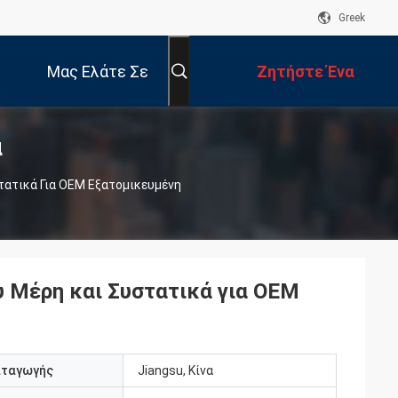
Greek
Μας Ελάτε Σε
Ζητήστε Ένα
α
Επαφή Με
Απόσπασμα
τατικά Για OEM Εξατομικευμένη
 Μέρη και Συστατικά για OEM
αταγωγής
Jiangsu, Κίνα