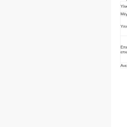
Υλι
Μέγ
Υπη
Επε
επι
Ανε