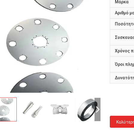
Μάρκα
Αριθμό μ
Ποσότητα
Συσκευασ
Χρόνος 
Όροι πλη
Δυνατότ
Καλύτερ