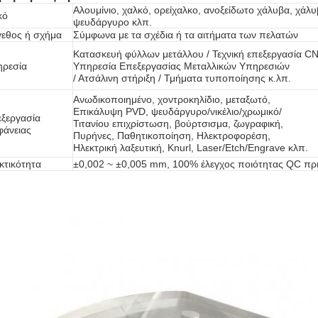
Αλουμίνιο, χαλκό, ορείχαλκο, ανοξείδωτο χάλυβα, χάλυ
κό
ψευδάργυρο κλπ.
εθος ή σχήμα
Σύμφωνα με τα σχέδια ή τα αιτήματα των πελατών
Κατασκευή φύλλων μετάλλου / Τεχνική επεξεργασία C
ρεσία
Υπηρεσία Επεξεργασίας Μεταλλικών Υπηρεσιών
/ Ατσάλινη στήριξη / Τμήματα τυποποίησης κ.λπ.
Ανωδικοποιημένο, χοντροκηλίδιο, μεταξωτό,
Επικάλυψη PVD, ψευδάργυρο/νικέλιο/χρωμικό/
ξεργασία
Τιτανίου επιχρίστωση, βούρτσισμα, ζωγραφική,
φάνειας
Πυρήνες, Παθητικοποίηση, Ηλεκτροφορέση,
Ηλεκτρική λαξευτική, Knurl, Laser/Etch/Engrave κλπ.
κτικότητα
±0,002 ~ ±0,005 mm, 100% έλεγχος ποιότητας QC πρ