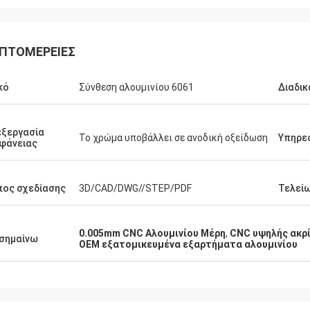
kevin
ΠΤΟΜΈΡΕΙΕΣ
Καμίλ.
χαριστήσω για τα παιδιά
Μεγάλη ποιότητα, ανταγωνιστικ
 ευγενικά και χρήσιμα για
κό
Σύνθεση αλουμινίου 6061
Διαδικ
και εξαιρετική επικοινωνία.
ξεργασία
Το χρώμα υποβάλλει σε ανοδική οξείδωση
Υπηρε
φάνειας
ος σχεδίασης
3D/CAD/DWG//STEP/PDF
Τελεί
0.005mm CNC Αλουμινίου Μέρη
,
CNC υψηλής ακρί
σημαίνω
OEM εξατομικευμένα εξαρτήματα αλουμινίου