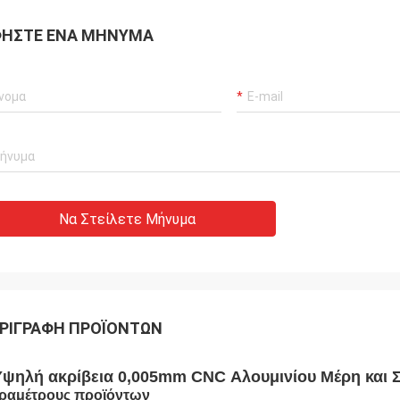
ΉΣΤΕ ΈΝΑ ΜΉΝΥΜΑ
Να Στείλετε Μήνυμα
ΡΙΓΡΑΦΉ ΠΡΟΪΌΝΤΩΝ
ψηλή ακρίβεια 0,005mm CNC Αλουμινίου Μέρη και Σ
ραμέτρους προϊόντων