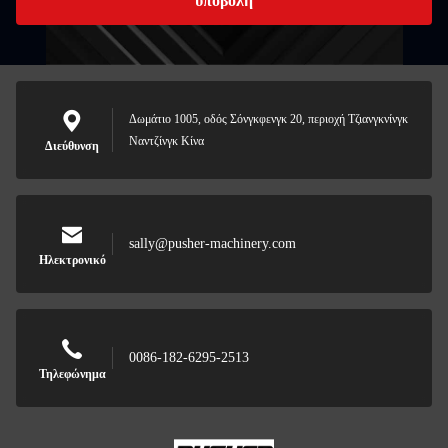
υποβολή
Δωμάτιο 1005, οδός Σόνγκφενγκ 20, περιοχή Τζιανγκνίνγκ
Ναντζίνγκ Κίνα
Διεύθυνση
sally@pusher-machinery.com
Ηλεκτρονικό
0086-182-6295-2513
Τηλεφώνημα