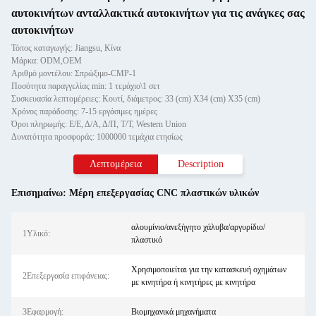
αυτοκινήτων ανταλλακτικά αυτοκινήτων για τις ανάγκες σας
αυτοκινήτων
Τόπος καταγωγής: Jiangsu, Κίνα
Μάρκα: ODM,OEM
Αριθμό μοντέλου: Σπρώξιμο-CMP-1
Ποσότητα παραγγελίας min: 1 τεμάχιο\1 σετ
Συσκευασία λεπτομέρειες: Κουτί, διάμετρος: 33 (cm) X34 (cm) X35 (cm)
Χρόνος παράδοσης: 7-15 εργάσιμες ημέρες
Όροι πληρωμής: Ε/Ε, Δ/Α, Δ/Π, Τ/Τ, Western Union
Δυνατότητα προσφοράς: 1000000 τεμάχια ετησίως
Λεπτομέρεια
Description
Επισημαίνω:
Μέρη επεξεργασίας CNC πλαστικών υλικών
αλουμίνιο/ανεξήγητο χάλυβα/αργυρίδιο/
1Υλικό:
πλαστικό
Χρησιμοποιείται για την κατασκευή οχημάτων
2Επεξεργασία επιφάνειας:
με κινητήρα ή κινητήρες με κινητήρα
3Εφαρμογή:
Βιομηχανικά μηχανήματα