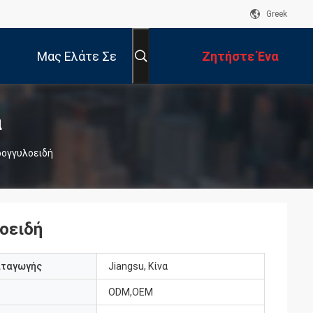
Greek
Μας Ελάτε Σε
Ζητήστε Ένα
Επαφή Με
Απόσπασμα
α
ρογγυλοειδή
οειδή
αταγωγής
Jiangsu, Κίνα
ODM,OEM