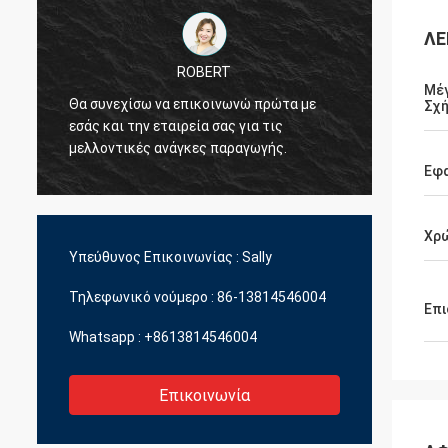
ΛΕ
ROBERT
Μέγ
Θα συνεχίσω να επικοινωνώ πρώτα με
Θέλω ν
Σχ
εσάς και την εταιρεία σας για τις
που εί
μελλοντικές ανάγκες παραγωγής.
εμάς.
Εφ
Χρ
Υπεύθυνος Επικοινωνίας :
Sally
Τηλεφωνικό νούμερο :
86-13814546004
Επι
Whatsapp :
+8613814546004
Επικοινωνία