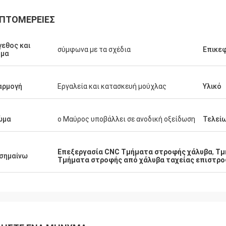
ΠΤΟΜΈΡΕΙΕΣ
kevin
Καμίλ.
εθος και
σύμφωνα με τα σχέδια
Επικε
α σας ευχαριστήσω για τα παιδιά
ήμα
Μεγάλη ποιότητα, αντα
ναι πολύ ευγενικά και χρήσιμα για
και εξαιρετική επικοινω
αρμογή
Εργαλεία και κατασκευή μούχλας
Υλικό
ώμα
ο Μαύρος υποβάλλει σε ανοδική οξείδωση
Τελεί
Επεξεργασία CNC Τμήματα στροφής χάλυβα
,
Τμ
σημαίνω
Τμήματα στροφής από χάλυβα ταχείας επιστρ