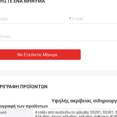
ΉΣΤΕ ΈΝΑ ΜΉΝΥΜΑ
Να Στείλετε Μήνυμα
ΡΙΓΡΑΦΉ ΠΡΟΪΌΝΤΩΝ
Υψηλής ακρίβειας σιδηρουργ
ριγραφή των προϊόντων
λικό
Ατσάλι από ανοξείδωτο χάλυβα: SS201, SS301, 
Χάλυβας: ήπιος χάλυβας, χάλυβας άνθρακα, 4140