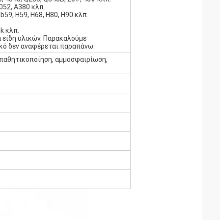
052, A380 κλπ.
59, H59, H68, H80, H90 κλπ.
ek κλπ.
α είδη υλικών. Παρακαλούμε
ικό δεν αναφέρεται παραπάνω.
, παθητικοποίηση, αμμοσφαιρίωση,