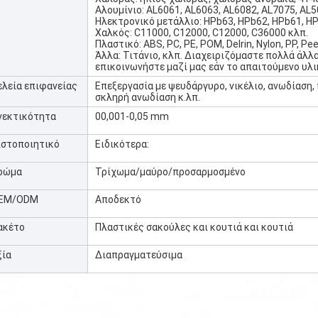
Αλουμίνιο: AL6061, AL6063, AL6082, AL7075, AL5
Ηλεκτρονικό μετάλλιο: HPb63, HPb62, HPb61, HPb
Χαλκός: C11000, C12000, C12000, C36000 κλπ.
Πλαστικό: ABS, PC, PE, POM, Delrin, Nylon, PP, Pe
Άλλα: Τιτάνιο, κλπ. Διαχειριζόμαστε πολλά άλλ
επικοινωνήστε μαζί μας εάν το απαιτούμενο υλ
ελεία επιφανείας
Επεξεργασία με ψευδάργυρο, νικέλιο, ανωδίαση
σκληρή ανωδίαση κ.λπ.
νεκτικότητα
00,001-0,05 mm
ιστοποιητικό
Ειδικότερα:
ρώμα
Τρίχωμα/μαύρο/προσαρμοσμένο
EM/ODM
Αποδεκτό
ακέτο
Πλαστικές σακούλες και κουτιά και κουτιά
ξία
Διαπραγματεύσιμα