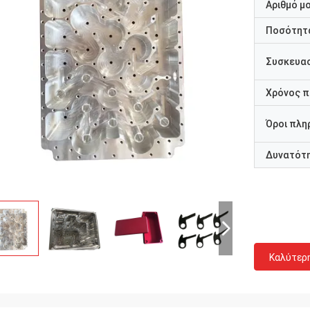
Αριθμό μ
Ποσότητα
Συσκευασ
Χρόνος 
Όροι πλη
Δυνατότ
Καλύτερ