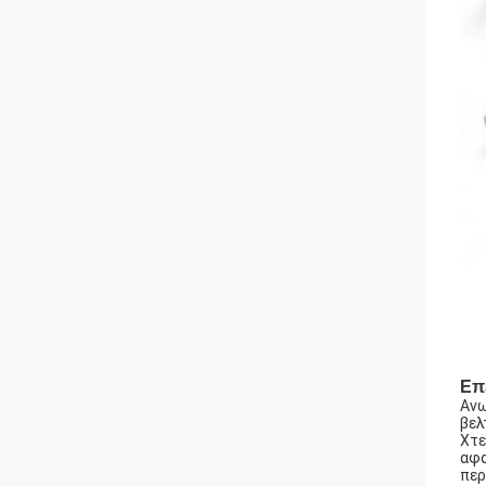
Επ
Ανω
βελ
Χτε
αφα
περ