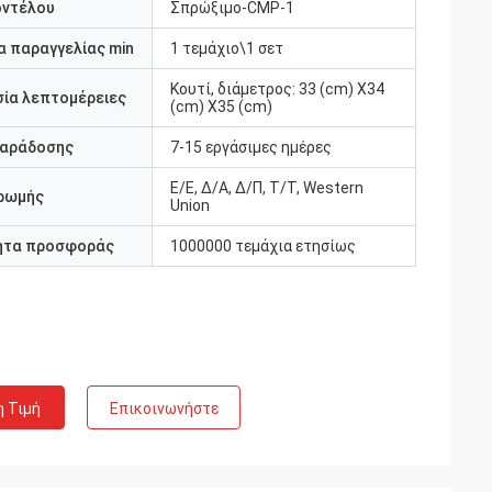
οντέλου
Σπρώξιμο-CMP-1
 παραγγελίας min
1 τεμάχιο\1 σετ
Κουτί, διάμετρος: 33 (cm) X34
ία λεπτομέρειες
(cm) X35 (cm)
παράδοσης
7-15 εργάσιμες ημέρες
Ε/Ε, Δ/Α, Δ/Π, Τ/Τ, Western
ρωμής
Union
ητα προσφοράς
1000000 τεμάχια ετησίως
η Τιμή
Επικοινωνήστε