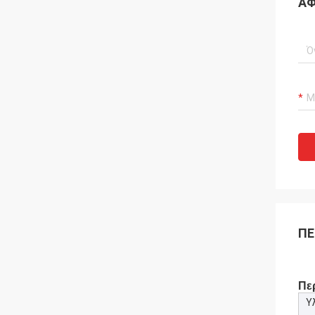
ΑΦ
ΠΕ
Πε
Υ