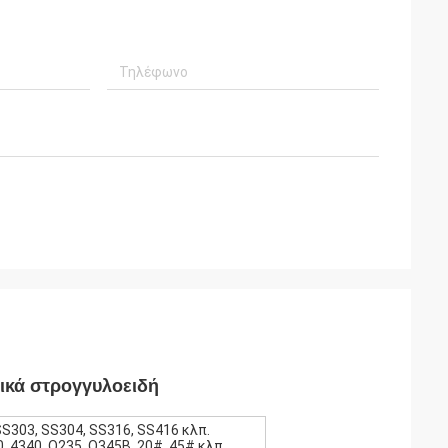
ικά στρογγυλοειδή
SS303, SS304, SS316, SS416 κλπ.
, 4340, Q235, Q345B, 20#, 45# κλπ.