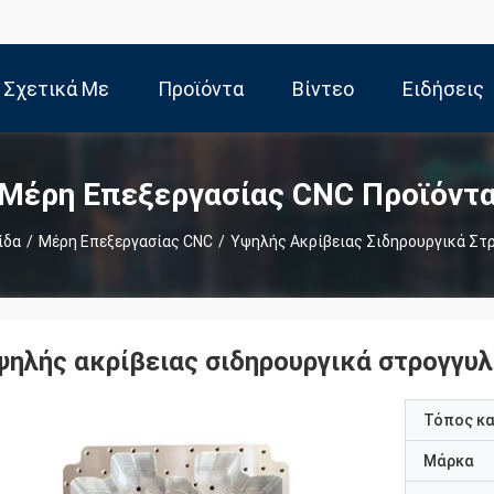
Σχετικά Με
Προϊόντα
Βίντεο
Ειδήσεις
Εμάς
Μέρη Επεξεργασίας CNC Προϊόντ
ίδα
/
Μέρη Επεξεργασίας CNC
/
Υψηλής Ακρίβειας Σιδηρουργικά Στ
ψηλής ακρίβειας σιδηρουργικά στρογγυλ
Τόπος κ
Μάρκα