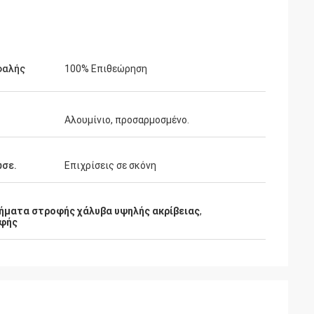
φαλής
100% Επιθεώρηση
γωνιστική τιμή
νία.
Αλουμίνιο, προσαρμοσμένο.
ωσε.
Επιχρίσεις σε σκόνη
ήματα στροφής χάλυβα υψηλής ακρίβειας
,
οφής