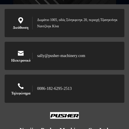
Δωμάτιο 1005, οδός Σόνγκφενγκ 20, περιοχή Τζιανγκνίνγκ
Ναντζίνγκ Κίνα
Διεύθυνση
sally@pusher-machinery.com
Ηλεκτρονικό
0086-182-6295-2513
Τηλεφώνημα