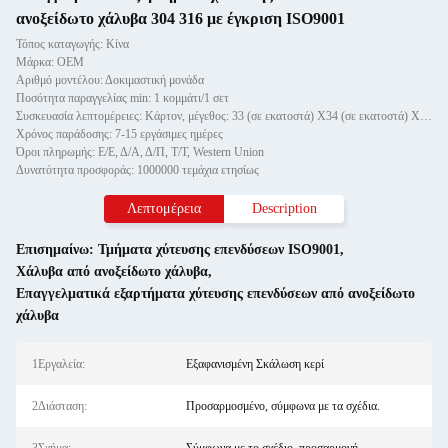
ανοξείδωτο χάλυβα 304 316 με έγκριση ISO9001
Τόπος καταγωγής: Κίνα
Μάρκα: OEM
Αριθμό μοντέλου: Δοκιμαστική μονάδα
Ποσότητα παραγγελίας min: 1 κομμάτι/1 σετ
Συσκευασία λεπτομέρειες: Κάρτον, μέγεθος: 33 (σε εκατοστά) X34 (σε εκατοστά) X35 (σε εκατοστά)
Χρόνος παράδοσης: 7-15 εργάσιμες ημέρες
Όροι πληρωμής: Ε/Ε, Δ/Α, Δ/Π, Τ/Τ, Western Union
Δυνατότητα προσφοράς: 1000000 τεμάχια ετησίως
Λεπτομέρεια
Description
Επισημαίνω:
Τμήματα χύτευσης επενδύσεων ISO9001
,
Χάλυβα από ανοξείδωτο χάλυβα
,
Επαγγελματικά εξαρτήματα χύτευσης επενδύσεων από ανοξείδωτο
χάλυβα
1Εργαλεία:
Εξαφανισμένη Σκάλωση κερί
2Διάσταση:
Προσαρμοσμένο, σύμφωνα με τα σχέδια.