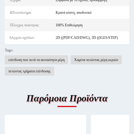
3Σχήμα:
Σύμφωνα με το σχέδιο, προσαρμογή
4Πλεονέκτημα:
Κρατά κόστη, αποδοτικό
5Έλεγχος ποιότητας:
100% Επιθεώρηση
6Αρχείο σχεδίων:
2D ((PDF/CAD/DWG); 3D ((IGES/STEP)
Tags:
επένδυση που πετά τα αυτοκίνητα μέρη
Χαμένα πετώντας μέρη κεριών
πετώντας τμήματα επένδυσης
Παρόμοια Προϊόντα