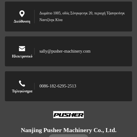
Δωμάτιο 1005, οδός Σόνγκφενγκ 20, περιοχή Τζιανγκνίνγκ
Ναντζίνγκ Κίνα
Διεύθυνση
sally@pusher-machinery.com
Ηλεκτρονικό
0086-182-6295-2513
Τηλεφώνημα
Nanjing Pusher Machinery Co., Ltd.