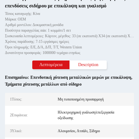
επενδύσεις σιδήρου με επικάλυψη και γυαλισμό
Τόπος καταγωγής: Κίνα
Μάρκα: OEM
Αριθμό μοντέλου: Δοκιμαστική μονάδα
Ποσότητα παραγγελίας min: 1 κομμάτι/1 σετ
Συσκευασία λεπτομέρειες: Κάρτον, μέγεθος: 33 (σε εκατοστά) X34 (σε εκατοστά) X35 (σε εκατοστά)
Χρόνος παράδοσης: 7-15 εργάσιμες ημέρες
Όροι πληρωμής: Ε/Ε, Δ/Α, Δ/Π, Τ/Τ, Western Union
Δυνατότητα προσφοράς: 1000000 τεμάχια ετησίως
Λεπτομέρεια
Description
Επισημαίνω:
Επενδυτική χύτευση μεταλλικών μερών με επικάλυψη
,
Τμήματα χύτευσης μετάλλων από σίδηρο
1Τύπος:
Μη τυποποιημένη προσαρμογή
Ηλεκτροχημική γυάλωση/επεξεργασία
2Επιφάνεια:
οξείδωσης
3Υλικό:
Αλουμινίου, Ατσάλι, Σίδηρο