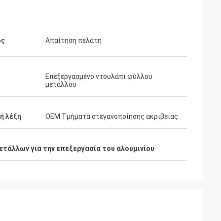
ος
Απαίτηση πελάτη
γωνιστική τιμή
νία.
Επεξεργασμένο ντουλάπι φύλλου
μετάλλου
ή λέξη
OEM Τμήματα στεγανοποίησης ακριβείας
τάλλων για την επεξεργασία του αλουμινίου