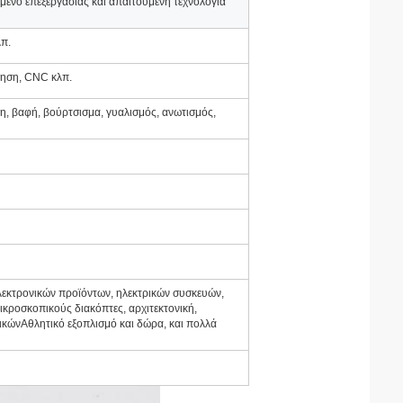
όμενο επεξεργασίας και απαιτούμενη τεχνολογία
λπ.
ληση, CNC κλπ.
η, βαφή, βούρτσισμα, γυαλισμός, ανωτισμός,
λεκτρονικών προϊόντων, ηλεκτρικών συσκευών,
ικροσκοπικούς διακόπτες, αρχιτεκτονική,
ικώνΑθλητικό εξοπλισμό και δώρα, και πολλά