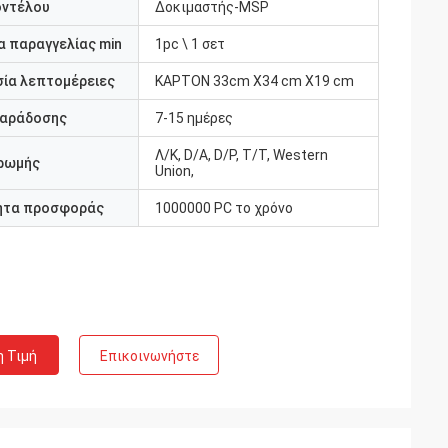
οντέλου
Δοκιμαστής-MSP
 παραγγελίας min
1pc \ 1 σετ
ία λεπτομέρειες
ΚΑΡΤΟΝ 33cm X34 cm X19 cm
παράδοσης
7-15 ημέρες
Λ/Κ, D/A, D/P, T/T, Western
ρωμής
Union,
ητα προσφοράς
1000000 PC το χρόνο
η Τιμή
Επικοινωνήστε