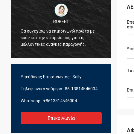
ΛΕ
ROBERT
Επε
επι
Θα συνεχίσω να επικοινωνώ πρώτα με
Θέλω ν
εσάς και την εταιρεία σας για τις
που εί
μελλοντικές ανάγκες παραγωγής.
εμάς.
Υπη
Τύπ
Υπεύθυνος Επικοινωνίας :
Sally
Τηλεφωνικό νούμερο :
86-13814546004
Επι
Whatsapp :
+8613814546004
Επικοινωνία
ΑΦ