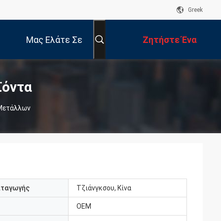
Greek
Μας Ελάτε Σε
Ζητήστε Ένα
Επαφή Με
Απόσπασμα
ϊόντα
Μετάλλων
αταγωγής
Τζιάνγκσου, Κίνα
OEM