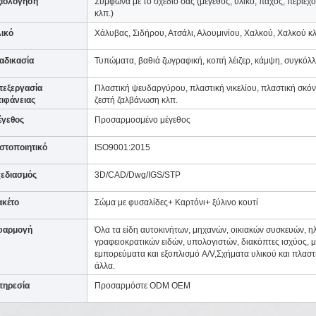
ξιολόγηση
Σύμφωνα με το σχέδιο σας (μέγεθος, υλικό, πάχος, περιεχ
κλπ.)
ικό
Χάλυβας, Σιδήρου, Ατσάλι, Αλουμινίου, Χαλκού, Χαλκού κ
αδικασία
Τυπώματα, βαθιά ζωγραφική, κοπή λέιζερ, κάμψη, συγκόλ
πεξεργασία
Πλαστική ψευδαργύρου, πλαστική νικελίου, πλαστική σκόν
ιφάνειας
ζεστή ζαλβάνωση κλπ.
έγεθος
Προσαρμοσμένο μέγεθος
στοποιητικό
ISO9001:2015
εδιασμός
3D/CAD/Dwg/IGS/STP
ακέτο
Σώμα με φυσαλίδες+ Καρτόνι+ ξύλινο κουτί
φαρμογή
Όλα τα είδη αυτοκινήτων, μηχανών, οικιακών συσκευών, η
γραφειοκρατικών ειδών, υπολογιστών, διακόπτες ισχύος, μ
εμπορεύματα και εξοπλισμό A/V,Σχήματα υλικού και πλαστ
άλλα.
πηρεσία
Προσαρμόστε ODM OEM