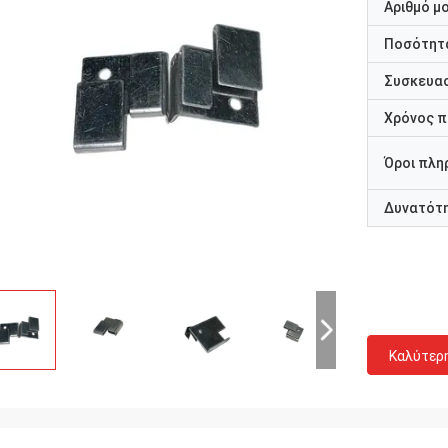
Αριθμό μ
Ποσότητα
Συσκευασ
Χρόνος 
Όροι πλη
Δυνατότ
Καλύτερ