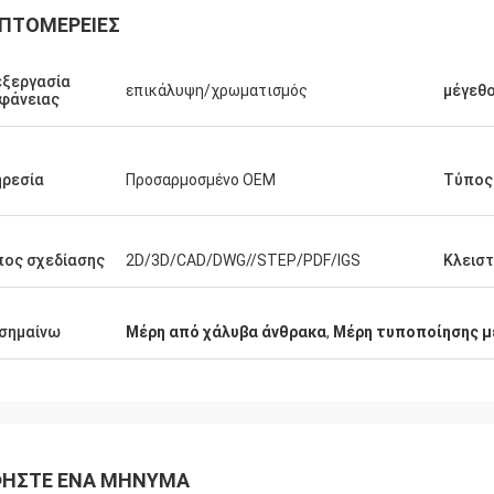
ΠΤΟΜΈΡΕΙΕΣ
kevin
ξεργασία
επικάλυψη/χρωματισμός
μέγεθ
Καμίλ.
φάνειας
α σας ευχαριστήσω για τα παιδιά
Μεγάλη ποιότητα, αντα
ναι πολύ ευγενικά και χρήσιμα για
και εξαιρετική επικοινω
ρεσία
Προσαρμοσμένο OEM
Τύπος
ος σχεδίασης
2D/3D/CAD/DWG//STEP/PDF/IGS
Κλειστ
σημαίνω
Μέρη από χάλυβα άνθρακα
,
Μέρη τυποποίησης με
ΉΣΤΕ ΈΝΑ ΜΉΝΥΜΑ