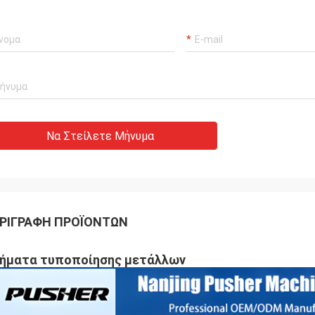
Να Στείλετε Μήνυμα
ΡΙΓΡΑΦΉ ΠΡΟΪΌΝΤΩΝ
ήματα τυποποίησης μετάλλων