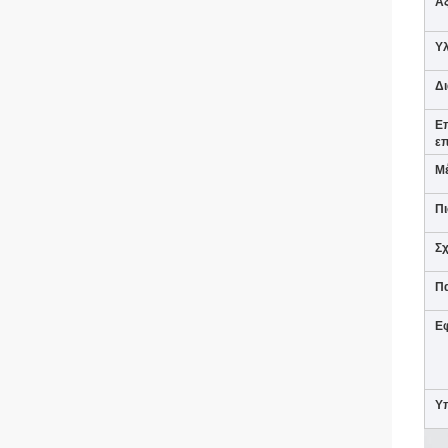
Α
Υλ
Δι
Ε
επ
Μ
Πι
Σχ
Π
Ε
Υ