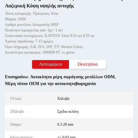
Λαζερική Κόψη υψηλής αντοχής
Τόπος καταγωγής: Τζιάνγκσου, Κίνα
Μάρκα: OEM
Αριθμό μοντέλου: Δοκιμαστής-MSP
Ποσότητα παραγγελίας min: 1pc \ 1 σετ
Συσκευασία λεπτομέρειες: ΚΑΡΤΟΝ 33cm X34 cm X19 cm
Χρόνος παράδοσης: 7-15 ημέρες
Όροι πληρωμής: Λ/Κ, D/A, D/P, T/T, Western Union,
Δυνατότητα προσφοράς: 1000000 PC το χρόνο
Λεπτομέρεια
Description
Επισημαίνω:
Αυτοκίνητα μέρη σφράγισης μετάλλων ODM
,
Μέρη τύπου OEM για την αυτοκινητοβιομηχανία
1Υλικό:
Χάλυβα
2Χάλυβα:
Σχέδια πελάτη
3Δάχος:
0.3-20 mm
4Ανεκτικότητα:
+/- 0,03 mm