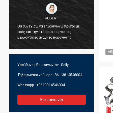
ROBERT
Θα συνεχίσω να επικοινωνώ πρώτα με
Θέλω ν
εσάς και την εταιρεία σας για τις
που εί
μελλοντικές ανάγκες παραγωγής.
εμάς.
VI
Υπεύθυνος Επικοινωνίας :
Sally
Τηλεφωνικό νούμερο :
86-13814546004
Whatsapp :
+8613814546004
Επικοινωνία