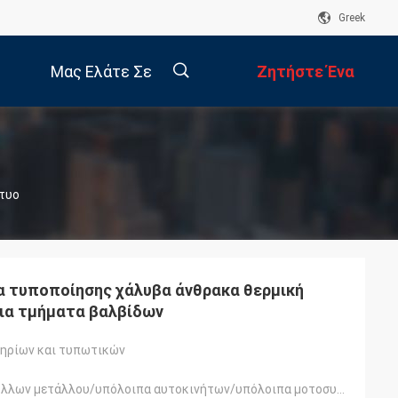
Greek
Μας Ελάτε Σε
Ζητήστε Ένα
Επαφή Με
Απόσπασμα
描
κτυο
述
 τυποποίησης χάλυβα άνθρακα θερμική
για τμήματα βαλβίδων
ηρίων και τυπωτικών
Κατασκευή φύλλων μετάλλου/υπόλοιπα αυτοκινήτων/υπόλοιπα μοτοσυκλετών