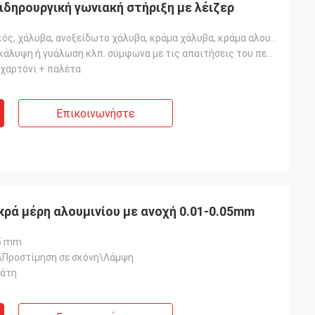
ιδηρουργική γωνιακή στήριξη με λέιζερ
Χάλυβας, χαλκός, χάλυβα, ανοξείδωτο χάλυβα, κράμα χάλυβα, κράμα αλουμινίου
Ανώδωση, επικάλυψη ή γυάλωση κλπ. σύμφωνα με τις απαιτήσεις του πελάτη
 χαρτόνι + παλέτα
γωνιστική τιμή
νία.
Επικοινωνήστε
ρά μέρη αλουμινίου με ανοχή 0.01-0.05mm
05 mm
Προστίμηση σε σκόνη\Λάμψη
λάτη