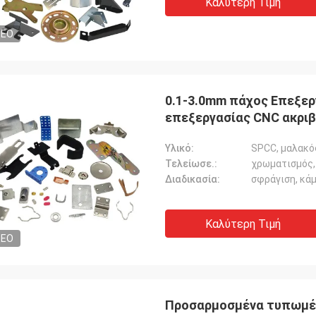
Καλύτερη Τιμή
DEO
0.1-3.0mm πάχος Επεξερ
επεξεργασίας CNC ακριβ
Υλικό:
SPCC, μαλακό
Τελείωσε.:
χρωματισμός,
Διαδικασία:
σφράγιση, κά
Καλύτερη Τιμή
DEO
Προσαρμοσμένα τυπωμέν