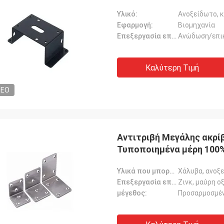
Υλικό:
Ανοξείδωτο, κ
Εφαρμογή:
Βιομηχανία
Επεξεργασία επιφάνειας:
Ανώδωση/επι
Καλύτερη Τιμή
DEO
Αντιτριβή Μεγάλης ακρί
Τυποποιημένα μέρη 100
Υλικά που μπορούν να αξιολογηθούν:
Χάλυβα, ανοξε
Επεξεργασία επιφάνειας:
Ζινκ, μαύρη ο
μέγεθος:
Προσαρμοσμέν