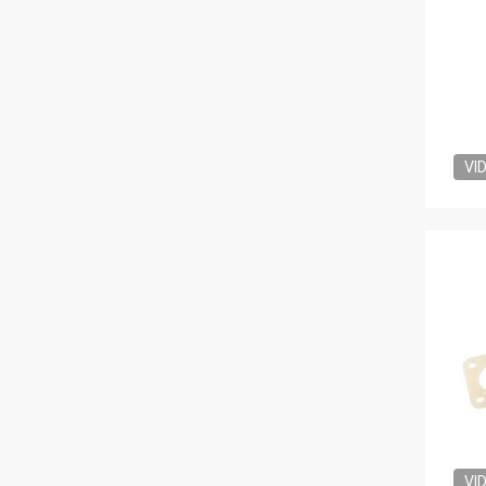
VI
VI