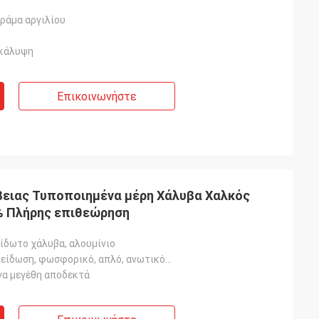
ράμα αργιλίου
κάλυψη
Επικοινωνήστε
βειας Τυποποιημένα μέρη Χάλυβα Χαλκός
% Πλήρης επιθεώρηση
ίδωτο χάλυβα, αλουμίνιο
ξείδωση, φωσφορικό, απλό, ανωτικό...
α μεγέθη αποδεκτά