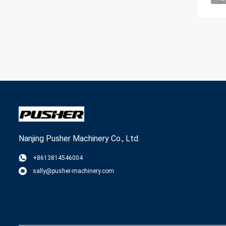
Nanjing Pusher Machinery Co., Ltd.
+8613814546004
sally@pusher-machinery.com