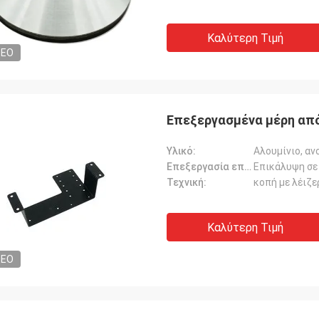
Καλύτερη Τιμή
DEO
Επεξεργασμένα μέρη απ
Υλικό:
Αλουμίνιο, αν
Επεξεργασία επιφάνειας:
Επικάλυψη σε
Τεχνική:
κοπή με λέιζε
Καλύτερη Τιμή
DEO