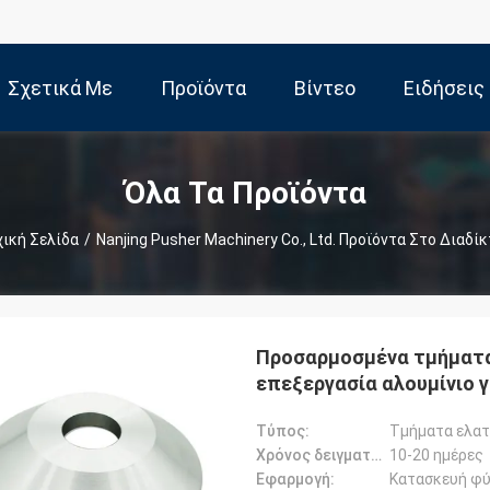
Σχετικά Με
Προϊόντα
Βίντεο
Ειδήσεις
Εμάς
Όλα Τα Προϊόντα
ική Σελίδα
/
Nanjing Pusher Machinery Co., Ltd. Προϊόντα Στο Διαδί
Προσαρμοσμένα τμήματα
επεξεργασία αλουμίνιο 
Τύπος:
Τμήματα ελατ
Χρόνος δειγματοληψίας:
10-20 ημέρες
Εφαρμογή: