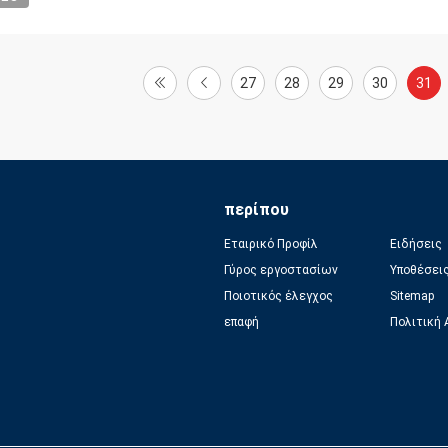
27
28
29
30
31
περίπου
Εταιρικό Προφίλ
Ειδήσεις
Γύρος εργοστασίων
Υποθέσει
Ποιοτικός έλεγχος
Sitemap
επαφή
Πολιτική