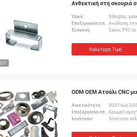
Ανθεκτική στη σκουριά σ
Υλικό:
kevin
Επεξεργασία επιφάνειας:
Καμίλ.
Συσκευή:
Σάκος PVC σε
α σας ευχαριστήσω για τα παιδιά
Μεγάλη ποιότητα, αντα
ναι πολύ ευγενικά και χρήσιμα για
και εξαιρετική επικοινω
Καλύτερη Τιμή
DEO
ODM OEM Ατσάλι CNC μικ
Ανεκτικότητα:
00,01 έως 0,
Επεξεργασία επιφάνειας:
Χρωματισμός\
λογότυπο:
Λογότυπο πε