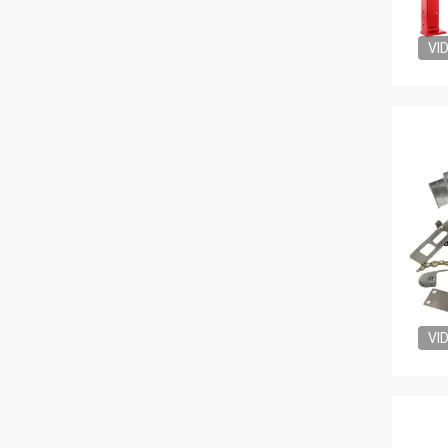
VI
VI